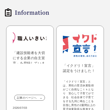
「建設技能者を大切
にする企業の自主宣
言」を登録していま
「イクドリ！宣言」
す！
認定をうけました！
「イクドリ！宣言」と
は、男性の育児休業取得
がごく自然なこｔｋとな
り 安心して子育てがで
きる 社会全体で子育て
記事のページへ →
をする九州に鳴ることを
目指し男性の2週間以上の
2026/07/03
育児休業取得を推進する