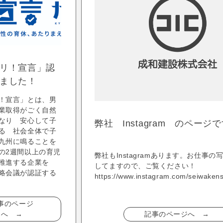
リ！宣言」認
ました！
！宣言」とは、男
業取得がごく自然
なり 安心して子
弊社 Instagram のページ
る 社会全体で子
九州に鳴ることを
の2週間以上の育児
弊社もInstagramあります。お仕事の
を推進する企業を
してますので、ご覧ください！
略会議が認証する
https://www.instagram.com/seiwakens
事のページ
記事のページへ →
へ →