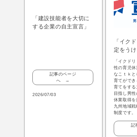
「建設技能者を大切に
する企業の自主宣言」
を登録しています！
「イクド
定をうけ
「イクドリ
性の育児休
記事のページ
なこｔｋと
へ →
育てができ
育てをする
目指し男性
2026/07/03
休業取得
九州地域戦
制度です。
記