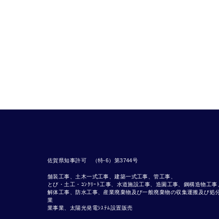
佐賀県知事許可 （特-6）第3744号
舗装工事、土木一式工事、建築一式工事、管工事、
とび・土工・ｺﾝｸﾘｰﾄ工事、水道施設工事、造園工事、鋼構造物工事
解体工事、防水工事、産業廃棄物及び一般廃棄物の収集運搬及び処
業 
業事業、太陽光発電ｼｽﾃﾑ設置販売