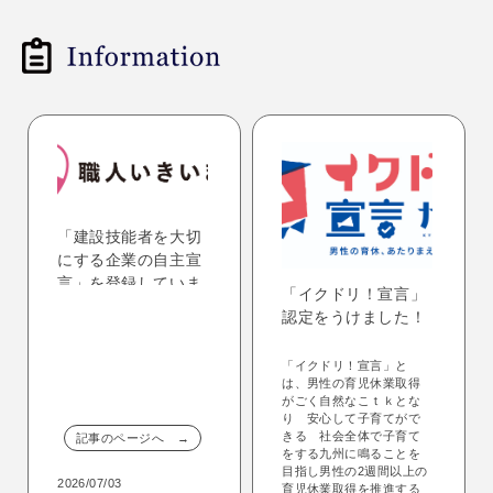
「建設技能者を大切
にする企業の自主宣
言」を登録していま
「イクドリ！宣言」
す！
認定をうけました！
「イクドリ！宣言」と
は、男性の育児休業取得
がごく自然なこｔｋとな
り 安心して子育てがで
きる 社会全体で子育て
記事のページへ →
をする九州に鳴ることを
目指し男性の2週間以上の
2026/07/03
育児休業取得を推進する