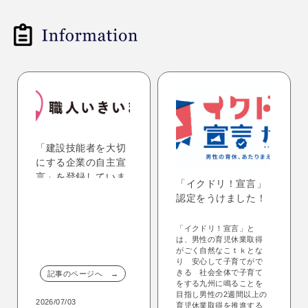
「建設技能者を大切
にする企業の自主宣
言」を登録していま
「イクドリ！宣言」
す！
認定をうけました！
「イクドリ！宣言」と
は、男性の育児休業取得
がごく自然なこｔｋとな
り 安心して子育てがで
きる 社会全体で子育て
記事のページへ →
をする九州に鳴ることを
目指し男性の2週間以上の
2026/07/03
育児休業取得を推進する