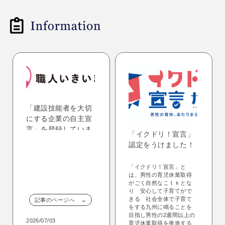
「建設技能者を大切
にする企業の自主宣
言」を登録していま
「イクドリ！宣言」
す！
認定をうけました！
「イクドリ！宣言」と
は、男性の育児休業取得
がごく自然なこｔｋとな
り 安心して子育てがで
きる 社会全体で子育て
記事のページへ →
をする九州に鳴ることを
目指し男性の2週間以上の
2026/07/03
育児休業取得を推進する